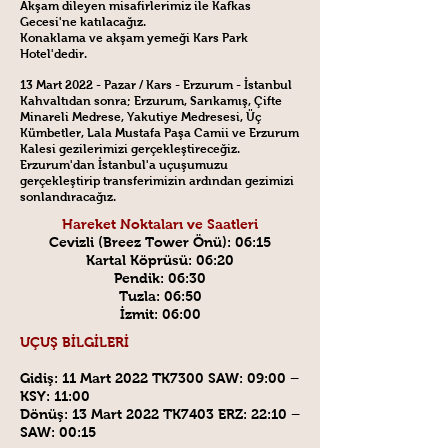
Akşam dileyen misafirlerimiz ile Kafkas
Gecesi'ne katılacağız.
Konaklama ve akşam yemeği Kars Park
Hotel'dedir.
13 Mart 2022 - Pazar / Kars - Erzurum - İstanbul
Kahvaltıdan sonra; Erzurum, Sarıkamış, Çifte
Minareli Medrese, Yakutiye Medresesi, Üç
Kümbetler, Lala Mustafa Paşa Camii ve Erzurum
Kalesi gezilerimizi gerçekleştireceğiz.
Erzurum'dan İstanbul'a uçuşumuzu
gerçekleştirip transferimizin ardından gezimizi
sonlandıracağız.
Hareket Noktaları ve Saatleri
Cevizli (Breez Tower Önü): 06:15
Kartal Köprüsü: 06:20
Pendik: 06:30
Tuzla: 06:50
İzmit: 06:00
UÇUŞ BİLGİLERİ
Gidiş: 11 Mart 2022 TK7300 SAW: 09:00 –
KSY: 11:00
Dönüş: 13 Mart 2022 TK7403 ERZ: 22:10 –
SAW: 00:15