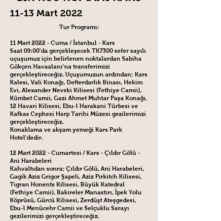
11-13 Mart 2022
Tur Programı:
11 Mart 2022 - Cuma / İstanbul - Kars
Saat 09:00'da gerçekleşecek TK7300 sefer sayılı
uçuşumuz için belirlenen noktalardan Sabiha
Gökçen Havaalanı'na transferimizi
gerçekleştireceğiz. Uçuşumuzun ardından; Kars
Kalesi, Vali Konağı, Defterdarlık Binası, Hekim
Evi, Alexander Nevski Kilisesi (Fethiye Camii),
Kümbet Camii, Gazi Ahmet Muhtar Paşa Konağı,
12 Havari Kilisesi, Ebu-l Harakani Türbesi ve
Kafkas Cephesi Harp Tarihi Müzesi gezilerimizi
gerçekleştireceğiz.
Konaklama ve akşam yemeği Kars Park
Hotel'dedir.
12 Mart 2022 - Cumartesi / Kars - Çıldır Gölü -
Ani Harabeleri
Kahvaltıdan sonra; Çıldır Gölü, Ani Harabeleri,
Gagik Aziz Grigor Şapeli, Aziz Pirkitch Kilisesi,
Tigran Honents Kilisesi, Büyük Katedral
(Fethiye Camii), Bakireler Manastırı, İpek Yolu
Köprüsü, Gürcü Kilisesi, Zerdüşt Ateşgedesi,
Ebu-l Menücehr Camii ve Selçuklu Sarayı
gezilerimizi gerçekleştireceğiz.