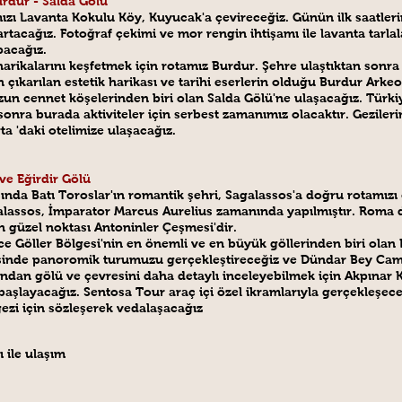
rdur - Salda Gölü
tamızı Lavanta Kokulu Köy, Kuyucak'a çevireceğiz. Günün ilk saatl
artacağız. Fotoğraf çekimi ve mor rengin ihtişamı ile lavanta tarla
pacağız.
arikalarını keşfetmek için rotamız Burdur. Şehre ulaştıktan sonra
n çıkarılan estetik harikası ve tarihi eserlerin olduğu Burdur Ark
un cennet köşelerinden biri olan Salda Gölü'ne ulaşacağız. Türkiy
n sonra burada aktiviteler için serbest zamanımız olacaktır. Gezil
a 'daki otelimize ulaşacağız.
 ve Eğirdir Gölü
nda Batı Toroslar'ın romantik şehri, Sagalassos'a doğru rotamızı ç
alassos, İmparator Marcus Aurelius zamanında yapılmıştır. Rom
n güzel noktası Antoninler Çeşmesi'dir.
öller Bölgesi'nin en önemli ve en büyük göllerinden biri olan E
risinde panoromik turumuzu gerçekleştireceğiz ve Dündar Bey Camii,
ından gölü ve çevresini daha detaylı inceleyebilmek için Akpınar 
şlayacağız. Sentosa Tour araç içi özel ikramlarıyla gerçekleşe
ezi için sözleşerek vedalaşacağız
 ile ulaşım