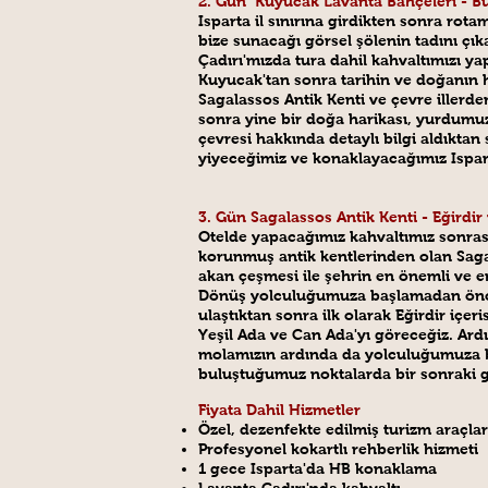
2. Gün Kuyucak Lavanta Bahçeleri - Bu
Isparta il sınırına girdikten sonra ro
bize sunacağı görsel şölenin tadını çık
Çadırı'mızda tura dahil kahvaltımızı ya
Kuyucak'tan sonra tarihin ve doğanın h
Sagalassos Antik Kenti ve çevre illerde
sonra yine bir doğa harikası, yurdumuz
çevresi hakkında detaylı bilgi aldıkta
yiyeceğimiz ve konaklayacağımız Ispart
3. Gün Sagalassos Antik Kenti - Eğirdir
Otelde yapacağımız kahvaltımız sonrası
korunmuş antik kentlerinden olan Sag
akan çeşmesi ile şehrin en önemli ve e
Dönüş yolculuğumuza başlamadan önce G
ulaştıktan sonra ilk olarak Eğirdir içe
Yeşil Ada ve Can Ada'yı göreceğiz. Ard
molamızın ardında da yolculuğumuza ba
buluştuğumuz noktalarda bir sonraki g
Fiyata Dahil Hizmetler
Özel, dezenfekte edilmiş turizm araçları
Profesyonel kokartlı rehberlik hizmeti
1 gece Isparta'da HB konaklama