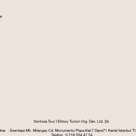
er
Sentosa Tour I Elitsoy Turizm Org. Dan. Ltd. Şti.
res : Esentepe Mh. Milangaz Cd. Monumento Plaza
Kat:7 Daire71 Kartal
İstanbul 
Telefon : 0 216 504 47 54