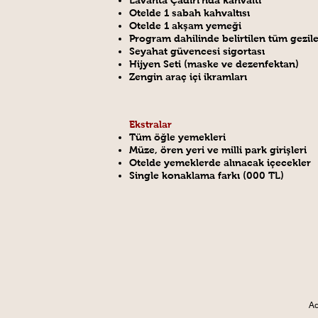
Lavanta Çadırı'nda kahvaltı
Otelde 1 sabah kahvaltısı
Otelde 1 akşam yemeği
Program dahilinde belirtilen tüm gezil
Seyahat güvencesi sigortası
Hijyen Seti (maske ve dezenfektan)
Zengin araç içi ikramları
Ekstralar
Tüm öğle yemekleri
Müze, ören yeri ve milli park girişleri
Otelde yemeklerde alınacak içecekler
Single konaklama farkı (000 TL)
Ad