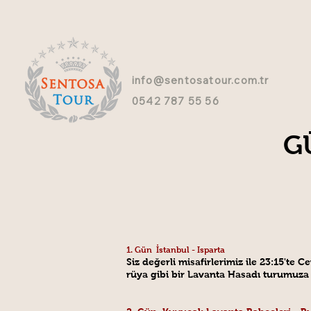
info@sentosatour.com.tr
0542 787 55 56
G
1.
Gün İstanbul - Isparta
Siz değerli misafirlerimiz ile 23:15'te 
rüya gibi bir Lavanta Hasadı turumuza