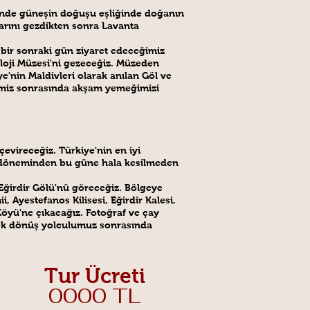
erinde güneşin doğuşu eşliğinde doğanın
larını gezdikten sonra Lavanta
 bir sonraki gün ziyaret edeceğimiz
eoloji Müzesi'ni gezeceğiz. Müzeden
e'nin Maldivleri olarak anılan Göl ve
erimiz sonrasında akşam yemeğimizi
evireceğiz. Türkiye'nin en iyi
a döneminden bu güne hala kesilmeden
ğirdir Gölü'nü göreceğiz. Bölgeye
 Ayestefanos Kilisesi, Eğirdir Kalesi,
Köyü'ne çıkacağız. Fotoğraf ve çay
cek dönüş yolculumuz sonrasında
Tur Ücreti
0000 TL